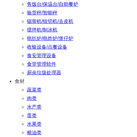
售饭台/保温台/自助餐炉
验货秤/智能秤
锯骨机/铰切机/去皮机
搅拌机/制冰机
电扒炉/电炸炉/煲仔炉
收银设备/点餐设备
食安管理设备
食堂管理软件
厨余垃圾处理器
食材
蔬菜类
肉类
水产类
蛋类
水果类
粮油类