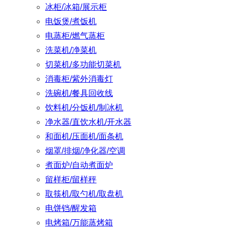
冰柜/冰箱/展示柜
电饭煲/煮饭机
电蒸柜/燃气蒸柜
洗菜机/净菜机
切菜机/多功能切菜机
消毒柜/紫外消毒灯
洗碗机/餐具回收线
饮料机/分饭机/制冰机
净水器/直饮水机/开水器
和面机/压面机/面条机
烟罩/排烟/净化器/空调
煮面炉/自动煮面炉
留样柜/留样秤
取筷机/取勺机/取盘机
电饼铛/醒发箱
电烤箱/万能蒸烤箱