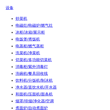
设备
炒菜机
电磁灶/电磁炉/燃气灶
冰柜/冰箱/展示柜
电饭煲/煮饭机
电蒸柜/燃气蒸柜
洗菜机/净菜机
切菜机/多功能切菜机
消毒柜/紫外消毒灯
洗碗机/餐具回收线
饮料机/分饭机/制冰机
净水器/直饮水机/开水器
和面机/压面机/面条机
烟罩/排烟/净化器/空调
煮面炉/自动煮面炉