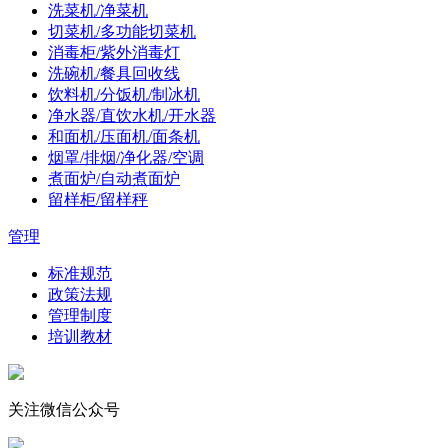
洗菜机/净菜机
切菜机/多功能切菜机
消毒柜/紫外消毒灯
洗碗机/餐具回收线
饮料机/分饭机/制冰机
净水器/直饮水机/开水器
和面机/压面机/面条机
烟罩/排烟/净化器/空调
煮面炉/自动煮面炉
留样柜/留样秤
管理
标准规范
政策法规
管理制度
培训教材
关注微信公众号