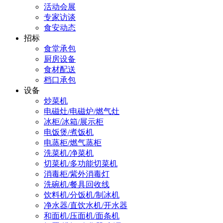
活动会展
专家访谈
食安动态
招标
食堂承包
厨房设备
食材配送
档口承包
设备
炒菜机
电磁灶/电磁炉/燃气灶
冰柜/冰箱/展示柜
电饭煲/煮饭机
电蒸柜/燃气蒸柜
洗菜机/净菜机
切菜机/多功能切菜机
消毒柜/紫外消毒灯
洗碗机/餐具回收线
饮料机/分饭机/制冰机
净水器/直饮水机/开水器
和面机/压面机/面条机