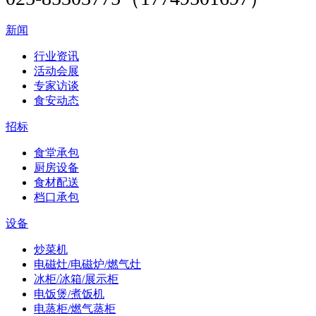
新闻
行业资讯
活动会展
专家访谈
食安动态
招标
食堂承包
厨房设备
食材配送
档口承包
设备
炒菜机
电磁灶/电磁炉/燃气灶
冰柜/冰箱/展示柜
电饭煲/煮饭机
电蒸柜/燃气蒸柜