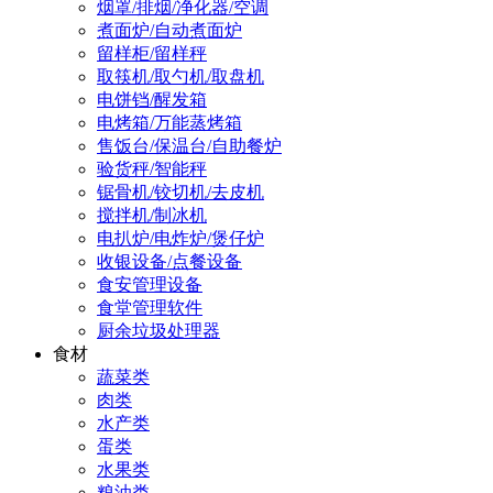
烟罩/排烟/净化器/空调
煮面炉/自动煮面炉
留样柜/留样秤
取筷机/取勺机/取盘机
电饼铛/醒发箱
电烤箱/万能蒸烤箱
售饭台/保温台/自助餐炉
验货秤/智能秤
锯骨机/铰切机/去皮机
搅拌机/制冰机
电扒炉/电炸炉/煲仔炉
收银设备/点餐设备
食安管理设备
食堂管理软件
厨余垃圾处理器
食材
蔬菜类
肉类
水产类
蛋类
水果类
粮油类