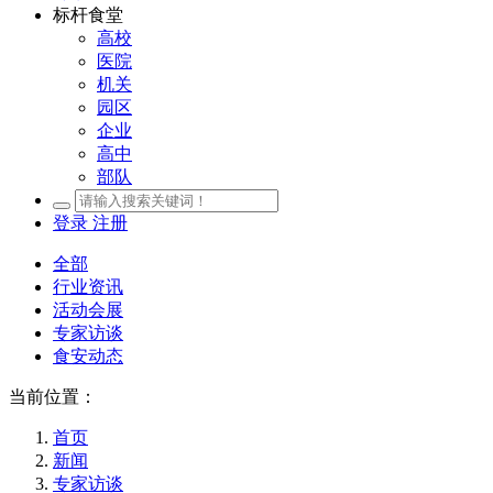
标杆食堂
高校
医院
机关
园区
企业
高中
部队
登录
注册
全部
行业资讯
活动会展
专家访谈
食安动态
当前位置：
首页
新闻
专家访谈