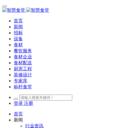
首页
新闻
招标
设备
食材
餐饮服务
食材企业
食材配送
厨房工程
装修设计
专家库
标杆食堂
登录
注册
首页
新闻
行业资讯