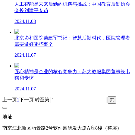
人工智能是未来后勤的机遇与挑战：中国教育后勤协会
会长刘建平专访
2024.11.08
北京协和医院柴建军书记：智慧后勤时代，医院管理者
需要做好哪些事？
2024.11.07
匠心精神是企业的核心竞争力：苏大教服集团董事长韦
曙和专访
2024.11.07
上一页
1
下一页
转至第
地址
南京江北新区丽景路2号软件园研发大厦A座8楼（整层）