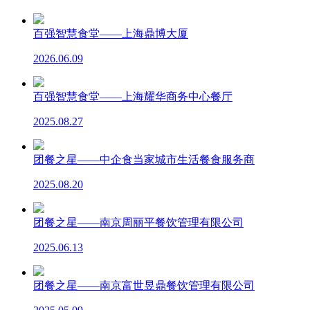
百强智慧食堂——上海鼎博大厦
2026.06.09
百强智慧食堂——上海耀华商务中心餐厅
2025.08.27
团餐之星——中企食当家城市生活餐食服务商
2025.08.20
团餐之星——南京周丽平餐饮管理有限公司
2025.06.13
团餐之星——南京富世昱鼎餐饮管理有限公司