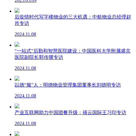
2025.05.09
后疫情时代写字楼物业的三大机遇：中航物业总经理赵
肖专访
2024.11.08
“一站式”后勤和智慧医院建设：中国医科大学附属盛京
医院副院长郭传骥专访
2024.11.08
以德“服”人：明德物业管理集团董事长刘德明专访
2024.11.08
产业互联网助力中国团餐升级：禧云国际王习印专访
2024.11.08