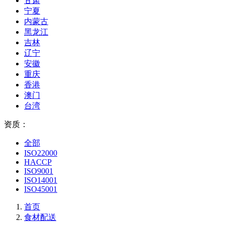
甘肃
宁夏
内蒙古
黑龙江
吉林
辽宁
安徽
重庆
香港
澳门
台湾
资质：
全部
ISO22000
HACCP
ISO9001
ISO14001
ISO45001
首页
食材配送