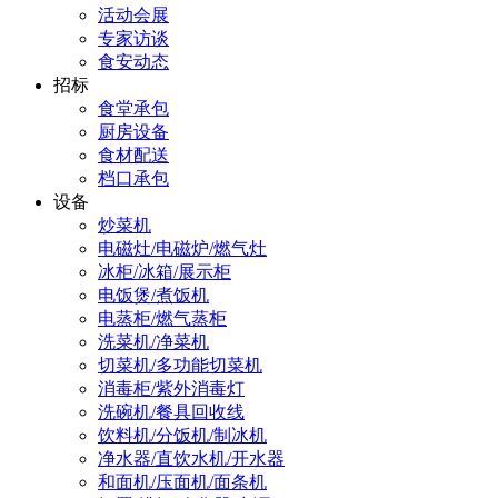
活动会展
专家访谈
食安动态
招标
食堂承包
厨房设备
食材配送
档口承包
设备
炒菜机
电磁灶/电磁炉/燃气灶
冰柜/冰箱/展示柜
电饭煲/煮饭机
电蒸柜/燃气蒸柜
洗菜机/净菜机
切菜机/多功能切菜机
消毒柜/紫外消毒灯
洗碗机/餐具回收线
饮料机/分饭机/制冰机
净水器/直饮水机/开水器
和面机/压面机/面条机