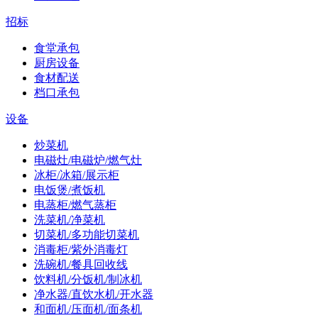
招标
食堂承包
厨房设备
食材配送
档口承包
设备
炒菜机
电磁灶/电磁炉/燃气灶
冰柜/冰箱/展示柜
电饭煲/煮饭机
电蒸柜/燃气蒸柜
洗菜机/净菜机
切菜机/多功能切菜机
消毒柜/紫外消毒灯
洗碗机/餐具回收线
饮料机/分饭机/制冰机
净水器/直饮水机/开水器
和面机/压面机/面条机