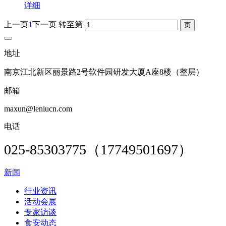
详细
上一页
1
下一页
转至第
地址
南京江北新区丽景路2号软件园研发大厦A座8楼（整层）
邮箱
maxun@leniucn.com
电话
025-85303775（17749501697）
新闻
行业资讯
活动会展
专家访谈
食安动态