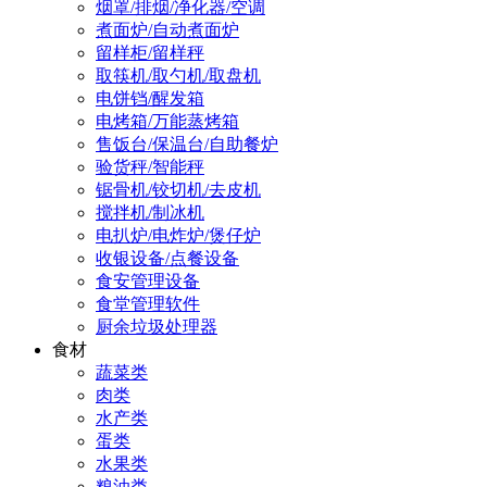
烟罩/排烟/净化器/空调
煮面炉/自动煮面炉
留样柜/留样秤
取筷机/取勺机/取盘机
电饼铛/醒发箱
电烤箱/万能蒸烤箱
售饭台/保温台/自助餐炉
验货秤/智能秤
锯骨机/铰切机/去皮机
搅拌机/制冰机
电扒炉/电炸炉/煲仔炉
收银设备/点餐设备
食安管理设备
食堂管理软件
厨余垃圾处理器
食材
蔬菜类
肉类
水产类
蛋类
水果类
粮油类