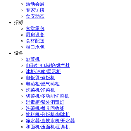
活动会展
专家访谈
食安动态
招标
食堂承包
厨房设备
食材配送
档口承包
设备
炒菜机
电磁灶/电磁炉/燃气灶
冰柜/冰箱/展示柜
电饭煲/煮饭机
电蒸柜/燃气蒸柜
洗菜机/净菜机
切菜机/多功能切菜机
消毒柜/紫外消毒灯
洗碗机/餐具回收线
饮料机/分饭机/制冰机
净水器/直饮水机/开水器
和面机/压面机/面条机