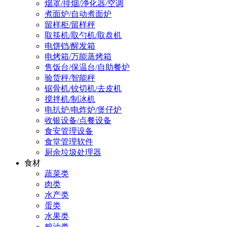
烟罩/排烟/净化器/空调
煮面炉/自动煮面炉
留样柜/留样秤
取筷机/取勺机/取盘机
电饼铛/醒发箱
电烤箱/万能蒸烤箱
售饭台/保温台/自助餐炉
验货秤/智能秤
锯骨机/铰切机/去皮机
搅拌机/制冰机
电扒炉/电炸炉/煲仔炉
收银设备/点餐设备
食安管理设备
食堂管理软件
厨余垃圾处理器
食材
蔬菜类
肉类
水产类
蛋类
水果类
粮油类