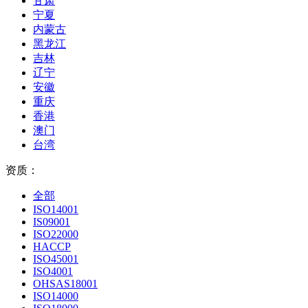
甘肃
宁夏
内蒙古
黑龙江
吉林
辽宁
安徽
重庆
香港
澳门
台湾
资质：
全部
ISO14001
IS09001
ISO22000
HACCP
ISO45001
ISO4001
OHSAS18001
ISO14000